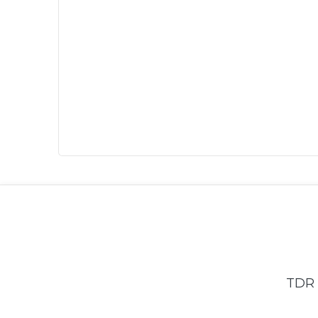
TDR �