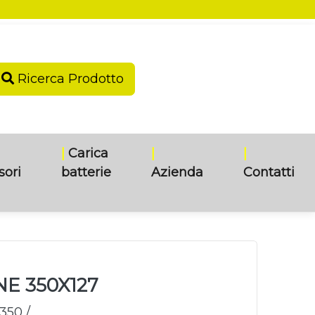
Ricerca Prodotto
|
Carica
|
|
sori
batterie
Azienda
Contatti
E 350X127
350 /