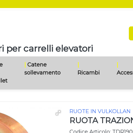
SEI UN RIVENDITORE?
 per carrelli elevatori
e
|
Catene
|
|
sollevamento
Ricambi
Acces
let
RUOTE IN VULKOLLAN
RUOTA TRAZION
Codice Articolo: TDR190